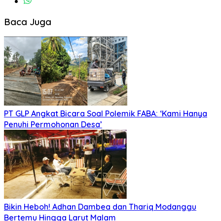
Baca Juga
PT GLP Angkat Bicara Soal Polemik FABA: ‘Kami Hanya
Penuhi Permohonan Desa’
Bikin Heboh! Adhan Dambea dan Thariq Modanggu
Bertemu Hingga Larut Malam