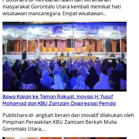
masyarakat Gorontalo Utara kembali memikat hati
wisatawan mancanegara. Empat wisatawan…
Bawa Kajian ke Taman Rakyat, Inovasi H. Yusuf
Mohamad dan KBU Zamzam Diapresiasi Pemda
Publishare.id- angkah berani dan inovatif dilakukan oleh
Pimpinan Perwakilan KBU Zamzam Berkah Mulia
Gorontalo Utara,…