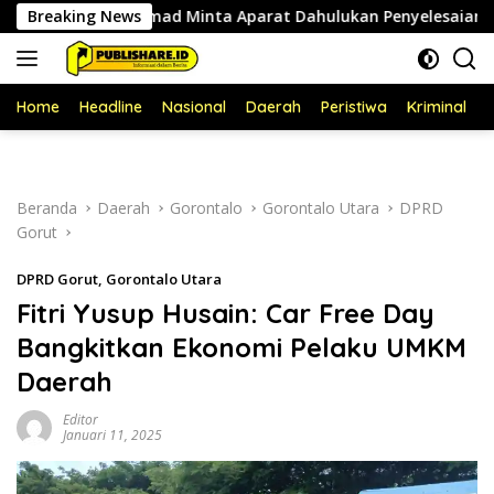
Langsung
Roy Ahmad Minta Aparat Dahulukan Penyelesaian Administrat
Breaking News
ke
konten
Home
Headline
Nasional
Daerah
Peristiwa
Kriminal
P
Beranda
Daerah
Gorontalo
Gorontalo Utara
DPRD
Gorut
DPRD Gorut
,
Gorontalo Utara
Fitri Yusup Husain: Car Free Day
Bangkitkan Ekonomi Pelaku UMKM
Daerah
Editor
Januari 11, 2025