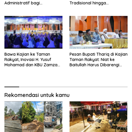
Administratif bagi
Tradisional hingga
Penambang Hulawa
Hamparan Sawah
Bawa Kajian ke Taman
Pesan Bupati Thariq di Kajian
Rakyat, Inovasi H. Yusuf
Taman Rakyat: Niat ke
Mohamad dan KBU Zamzam
Baitullah Harus Dibarengi
Diapresiasi Pemda
Ikhtiar
Rekomendasi untuk kamu