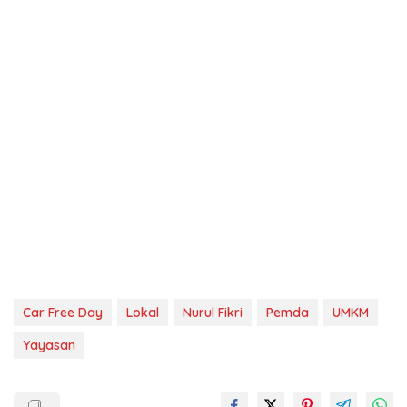
Car Free Day
Lokal
Nurul Fikri
Pemda
UMKM
Yayasan