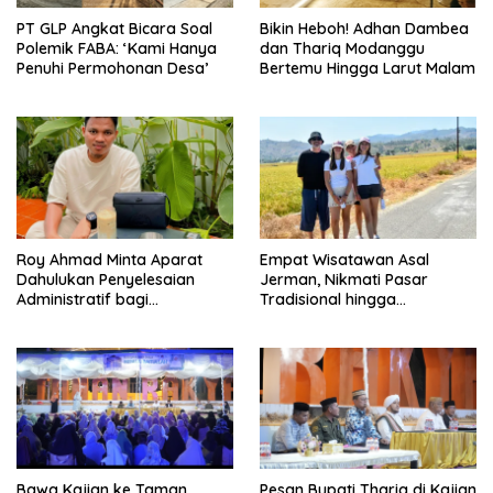
PT GLP Angkat Bicara Soal
Bikin Heboh! Adhan Dambea
Polemik FABA: ‘Kami Hanya
dan Thariq Modanggu
Penuhi Permohonan Desa’
Bertemu Hingga Larut Malam
Roy Ahmad Minta Aparat
Empat Wisatawan Asal
Dahulukan Penyelesaian
Jerman, Nikmati Pasar
Administratif bagi
Tradisional hingga
Penambang Hulawa
Hamparan Sawah
Bawa Kajian ke Taman
Pesan Bupati Thariq di Kajian