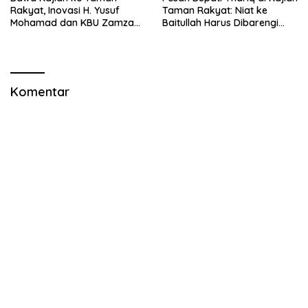
Rakyat, Inovasi H. Yusuf
Taman Rakyat: Niat ke
Mohamad dan KBU Zamzam
Baitullah Harus Dibarengi
Diapresiasi Pemda
Ikhtiar
Komentar