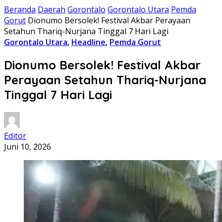
Beranda
Daerah
Gorontalo
Gorontalo Utara
Pemda
Gorut
Dionumo Bersolek! Festival Akbar Perayaan
Setahun Thariq-Nurjana Tinggal 7 Hari Lagi
Gorontalo Utara
,
Headline
,
Pemda Gorut
Dionumo Bersolek! Festival Akbar
Perayaan Setahun Thariq-Nurjana
Tinggal 7 Hari Lagi
Editor
Juni 10, 2026