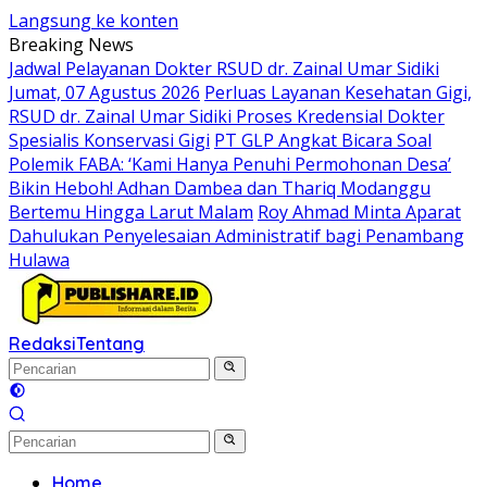
Langsung ke konten
Breaking News
Jadwal Pelayanan Dokter RSUD dr. Zainal Umar Sidiki
Jumat, 07 Agustus 2026
Perluas Layanan Kesehatan Gigi,
RSUD dr. Zainal Umar Sidiki Proses Kredensial Dokter
Spesialis Konservasi Gigi
PT GLP Angkat Bicara Soal
Polemik FABA: ‘Kami Hanya Penuhi Permohonan Desa’
Bikin Heboh! Adhan Dambea dan Thariq Modanggu
Bertemu Hingga Larut Malam
Roy Ahmad Minta Aparat
Dahulukan Penyelesaian Administratif bagi Penambang
Hulawa
Redaksi
Tentang
Home