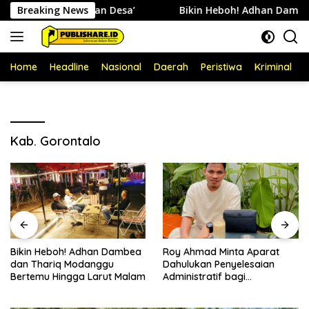
Langsung
hi Permohonan Desa’
Breaking News
Bikin Heboh! Adhan Dambea dan 
ke
konten
Home
Headline
Nasional
Daerah
Peristiwa
Kriminal
P
Kab. Gorontalo
Bikin Heboh! Adhan Dambea
Roy Ahmad Minta Aparat
dan Thariq Modanggu
Dahulukan Penyelesaian
Bertemu Hingga Larut Malam
Administratif bagi
Penambang Hulawa