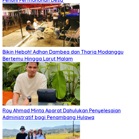
Penuhi Permohonan Desa’
Bikin Heboh! Adhan Dambea dan Thariq Modanggu
Bertemu Hingga Larut Malam
Roy Ahmad Minta Aparat Dahulukan Penyelesaian
Administratif bagi Penambang Hulawa