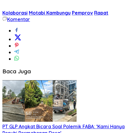
Kolaborasi
Motabi Kambungu
Pemprov
Rapat
Komentar
Baca Juga
PT GLP Angkat Bicara Soal Polemik FABA: ‘Kami Hanya