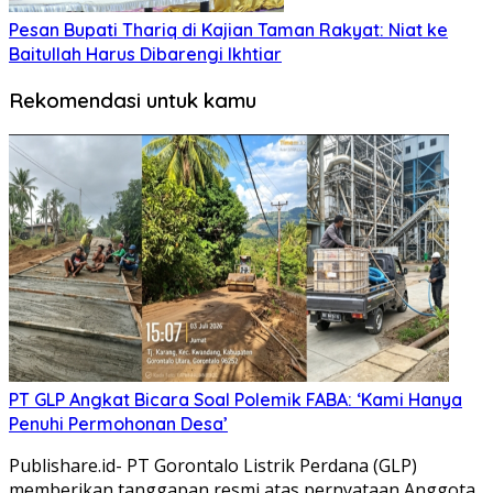
Pesan Bupati Thariq di Kajian Taman Rakyat: Niat ke
Baitullah Harus Dibarengi Ikhtiar
Rekomendasi untuk kamu
PT GLP Angkat Bicara Soal Polemik FABA: ‘Kami Hanya
Penuhi Permohonan Desa’
Publishare.id- PT Gorontalo Listrik Perdana (GLP)
memberikan tanggapan resmi atas pernyataan Anggota