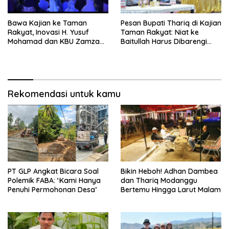
Bawa Kajian ke Taman
Pesan Bupati Thariq di Kajian
Rakyat, Inovasi H. Yusuf
Taman Rakyat: Niat ke
Mohamad dan KBU Zamzam
Baitullah Harus Dibarengi
Diapresiasi Pemda
Ikhtiar
Rekomendasi untuk kamu
PT GLP Angkat Bicara Soal
Bikin Heboh! Adhan Dambea
Polemik FABA: ‘Kami Hanya
dan Thariq Modanggu
Penuhi Permohonan Desa’
Bertemu Hingga Larut Malam