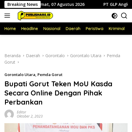
Langsung
Sidiki Jumat, 07 Agustus 2026
Breaking News
PT GLP Angkat Bicara So
ke
konten
Home
Headline
Nasional
Daerah
Peristiwa
Kriminal
P
Beranda
Daerah
Gorontalo
Gorontalo Utara
Pemda
Gorut
Gorontalo Utara
,
Pemda Gorut
Bupati Gorut Teken MoU Kasda
Secara Online Dengan Pihak
Perbankan
Editor
Oktober 2, 2023