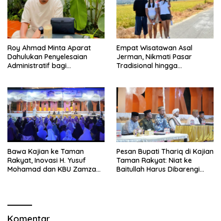
Roy Ahmad Minta Aparat
Empat Wisatawan Asal
Dahulukan Penyelesaian
Jerman, Nikmati Pasar
Administratif bagi
Tradisional hingga
Penambang Hulawa
Hamparan Sawah
Bawa Kajian ke Taman
Pesan Bupati Thariq di Kajian
Rakyat, Inovasi H. Yusuf
Taman Rakyat: Niat ke
Mohamad dan KBU Zamzam
Baitullah Harus Dibarengi
Diapresiasi Pemda
Ikhtiar
Komentar