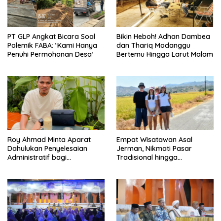
PT GLP Angkat Bicara Soal
Bikin Heboh! Adhan Dambea
Polemik FABA: ‘Kami Hanya
dan Thariq Modanggu
Penuhi Permohonan Desa’
Bertemu Hingga Larut Malam
Roy Ahmad Minta Aparat
Empat Wisatawan Asal
Dahulukan Penyelesaian
Jerman, Nikmati Pasar
Administratif bagi
Tradisional hingga
Penambang Hulawa
Hamparan Sawah