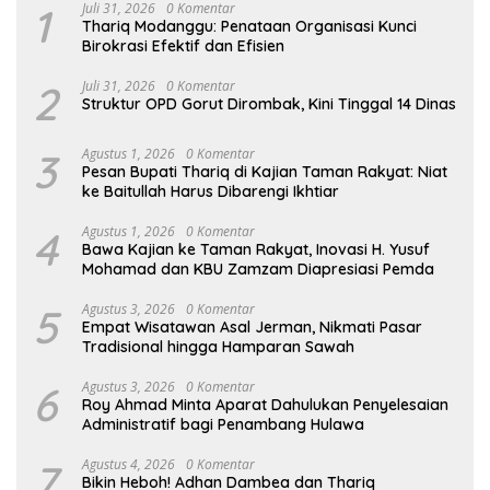
1
Juli 31, 2026
0 Komentar
Thariq Modanggu: Penataan Organisasi Kunci
Birokrasi Efektif dan Efisien
2
Juli 31, 2026
0 Komentar
Struktur OPD Gorut Dirombak, Kini Tinggal 14 Dinas
3
Agustus 1, 2026
0 Komentar
Pesan Bupati Thariq di Kajian Taman Rakyat: Niat
ke Baitullah Harus Dibarengi Ikhtiar
4
Agustus 1, 2026
0 Komentar
Bawa Kajian ke Taman Rakyat, Inovasi H. Yusuf
Mohamad dan KBU Zamzam Diapresiasi Pemda
5
Agustus 3, 2026
0 Komentar
Empat Wisatawan Asal Jerman, Nikmati Pasar
Tradisional hingga Hamparan Sawah
6
Agustus 3, 2026
0 Komentar
Roy Ahmad Minta Aparat Dahulukan Penyelesaian
Administratif bagi Penambang Hulawa
7
Agustus 4, 2026
0 Komentar
Bikin Heboh! Adhan Dambea dan Thariq