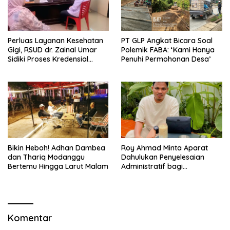
Perluas Layanan Kesehatan
PT GLP Angkat Bicara Soal
Gigi, RSUD dr. Zainal Umar
Polemik FABA: ‘Kami Hanya
Sidiki Proses Kredensial
Penuhi Permohonan Desa’
Dokter Spesialis Konservasi
Gigi
Bikin Heboh! Adhan Dambea
Roy Ahmad Minta Aparat
dan Thariq Modanggu
Dahulukan Penyelesaian
Bertemu Hingga Larut Malam
Administratif bagi
Penambang Hulawa
Komentar