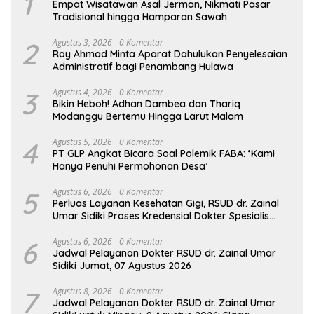
1
Empat Wisatawan Asal Jerman, Nikmati Pasar
Tradisional hingga Hamparan Sawah
2
Agustus 3, 2026
0 Komentar
Roy Ahmad Minta Aparat Dahulukan Penyelesaian
Administratif bagi Penambang Hulawa
3
Agustus 4, 2026
0 Komentar
Bikin Heboh! Adhan Dambea dan Thariq
Modanggu Bertemu Hingga Larut Malam
4
Agustus 5, 2026
0 Komentar
PT GLP Angkat Bicara Soal Polemik FABA: ‘Kami
Hanya Penuhi Permohonan Desa’
5
Agustus 6, 2026
0 Komentar
Perluas Layanan Kesehatan Gigi, RSUD dr. Zainal
Umar Sidiki Proses Kredensial Dokter Spesialis
Konservasi Gigi
6
Agustus 6, 2026
0 Komentar
Jadwal Pelayanan Dokter RSUD dr. Zainal Umar
Sidiki Jumat, 07 Agustus 2026
7
Agustus 8, 2026
0 Komentar
Jadwal Pelayanan Dokter RSUD dr. Zainal Umar