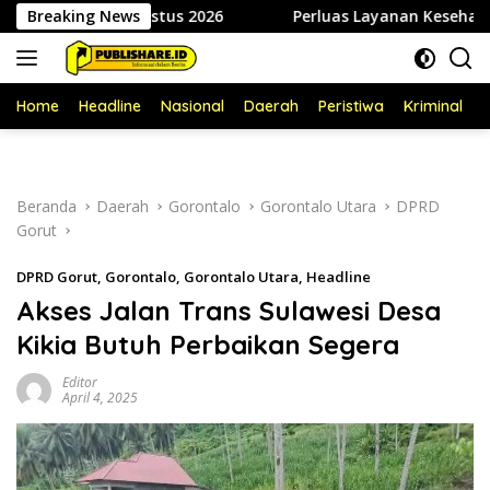
Langsung
, 07 Agustus 2026
Breaking News
Perluas Layanan Kesehatan Gigi, RSUD 
ke
konten
Home
Headline
Nasional
Daerah
Peristiwa
Kriminal
P
Beranda
Daerah
Gorontalo
Gorontalo Utara
DPRD
Gorut
DPRD Gorut
,
Gorontalo
,
Gorontalo Utara
,
Headline
Akses Jalan Trans Sulawesi Desa
Kikia Butuh Perbaikan Segera
Editor
April 4, 2025