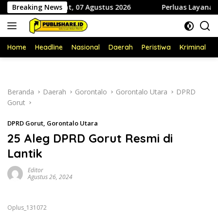
Langsung
diki Jumat, 07 Agustus 2026
Breaking News
Perluas Layanan Kesehatan G
ke
konten
Home
Headline
Nasional
Daerah
Peristiwa
Kriminal
P
Beranda
Daerah
Gorontalo
Gorontalo Utara
DPRD
Gorut
DPRD Gorut
,
Gorontalo Utara
25 Aleg DPRD Gorut Resmi di
Lantik
Editor
Agustus 26, 2024
Oplus_131072