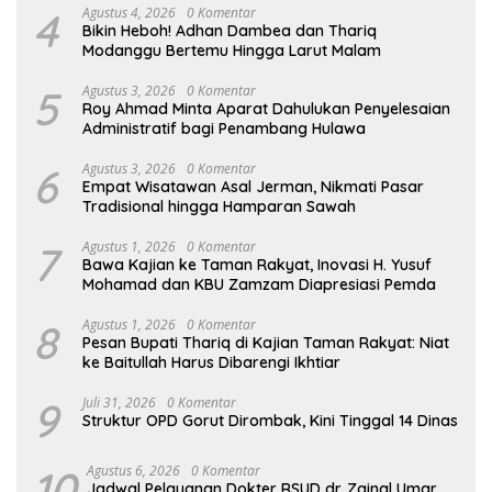
4
Agustus 4, 2026
0 Komentar
Bikin Heboh! Adhan Dambea dan Thariq
Modanggu Bertemu Hingga Larut Malam
5
Agustus 3, 2026
0 Komentar
Roy Ahmad Minta Aparat Dahulukan Penyelesaian
Administratif bagi Penambang Hulawa
6
Agustus 3, 2026
0 Komentar
Empat Wisatawan Asal Jerman, Nikmati Pasar
Tradisional hingga Hamparan Sawah
7
Agustus 1, 2026
0 Komentar
Bawa Kajian ke Taman Rakyat, Inovasi H. Yusuf
Mohamad dan KBU Zamzam Diapresiasi Pemda
8
Agustus 1, 2026
0 Komentar
Pesan Bupati Thariq di Kajian Taman Rakyat: Niat
ke Baitullah Harus Dibarengi Ikhtiar
9
Juli 31, 2026
0 Komentar
Struktur OPD Gorut Dirombak, Kini Tinggal 14 Dinas
10
Agustus 6, 2026
0 Komentar
Jadwal Pelayanan Dokter RSUD dr. Zainal Umar