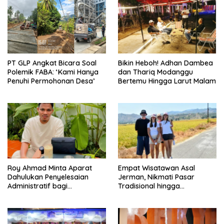
PT GLP Angkat Bicara Soal
Bikin Heboh! Adhan Dambea
Polemik FABA: ‘Kami Hanya
dan Thariq Modanggu
Penuhi Permohonan Desa’
Bertemu Hingga Larut Malam
Roy Ahmad Minta Aparat
Empat Wisatawan Asal
Dahulukan Penyelesaian
Jerman, Nikmati Pasar
Administratif bagi
Tradisional hingga
Penambang Hulawa
Hamparan Sawah