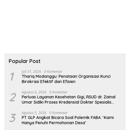
Popular Post
1
Juli 31, 2026
0 Komentar
Thariq Modanggu: Penataan Organisasi Kunci
Birokrasi Efektif dan Efisien
2
Agustus 6, 2026
0 Komentar
Perluas Layanan Kesehatan Gigi, RSUD dr. Zainal
Umar Sidiki Proses Kredensial Dokter Spesialis
Konservasi Gigi
3
Agustus 5, 2026
0 Komentar
PT GLP Angkat Bicara Soal Polemik FABA: ‘Kami
Hanya Penuhi Permohonan Desa’