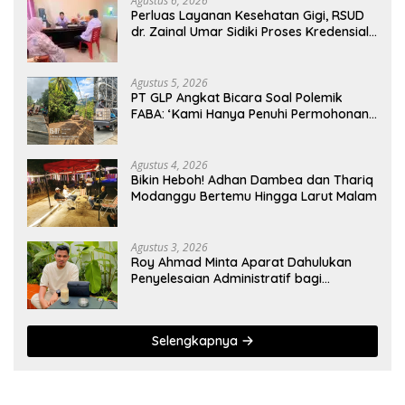
Agustus 6, 2026
Perluas Layanan Kesehatan Gigi, RSUD
dr. Zainal Umar Sidiki Proses Kredensial
Dokter Spesialis Konservasi Gigi
Agustus 5, 2026
PT GLP Angkat Bicara Soal Polemik
FABA: ‘Kami Hanya Penuhi Permohonan
Desa’
Agustus 4, 2026
Bikin Heboh! Adhan Dambea dan Thariq
Modanggu Bertemu Hingga Larut Malam
Agustus 3, 2026
Roy Ahmad Minta Aparat Dahulukan
Penyelesaian Administratif bagi
Penambang Hulawa
Selengkapnya