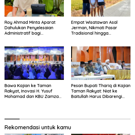
Roy Ahmad Minta Aparat
Empat Wisatawan Asal
Dahulukan Penyelesaian
Jerman, Nikmati Pasar
Administratif bagi
Tradisional hingga
Penambang Hulawa
Hamparan Sawah
Bawa Kajian ke Taman
Pesan Bupati Thariq di Kajian
Rakyat, Inovasi H. Yusuf
Taman Rakyat: Niat ke
Mohamad dan KBU Zamzam
Baitullah Harus Dibarengi
Diapresiasi Pemda
Ikhtiar
Rekomendasi untuk kamu