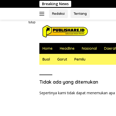
Langsung
Breaking News
J
ke
konten
Redaksi
Tentang
tutup
Home
Headline
Nasional
Daera
Buol
Gorut
Pemilu
Tidak ada yang ditemukan
Sepertinya kami tidak dapat menemukan apa 