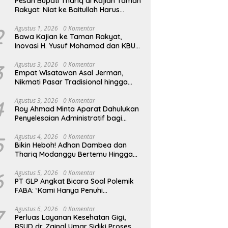
Pesan Bupati Thariq di Kajian Taman
Rakyat: Niat ke Baitullah Harus
Dibarengi Ikhtiar
2
Agustus 1, 2026
0 Komentar
Bawa Kajian ke Taman Rakyat,
Inovasi H. Yusuf Mohamad dan KBU
Zamzam Diapresiasi Pemda
3
Agustus 3, 2026
0 Komentar
Empat Wisatawan Asal Jerman,
Nikmati Pasar Tradisional hingga
Hamparan Sawah
4
Agustus 3, 2026
0 Komentar
Roy Ahmad Minta Aparat Dahulukan
Penyelesaian Administratif bagi
Penambang Hulawa
5
Agustus 4, 2026
0 Komentar
Bikin Heboh! Adhan Dambea dan
Thariq Modanggu Bertemu Hingga
Larut Malam
6
Agustus 5, 2026
0 Komentar
PT GLP Angkat Bicara Soal Polemik
FABA: ‘Kami Hanya Penuhi
Permohonan Desa’
7
Agustus 6, 2026
0 Komentar
Perluas Layanan Kesehatan Gigi,
RSUD dr. Zainal Umar Sidiki Proses