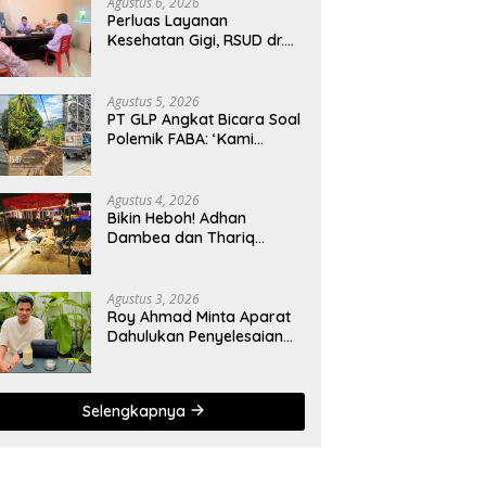
Agustus 6, 2026
Perluas Layanan
Kesehatan Gigi, RSUD dr.
Zainal Umar Sidiki Proses
Kredensial Dokter Spesialis
Konservasi Gigi
Agustus 5, 2026
PT GLP Angkat Bicara Soal
Polemik FABA: ‘Kami
Hanya Penuhi Permohonan
Desa’
Agustus 4, 2026
Bikin Heboh! Adhan
Dambea dan Thariq
Modanggu Bertemu
Hingga Larut Malam
Agustus 3, 2026
Roy Ahmad Minta Aparat
Dahulukan Penyelesaian
Administratif bagi
Penambang Hulawa
Selengkapnya